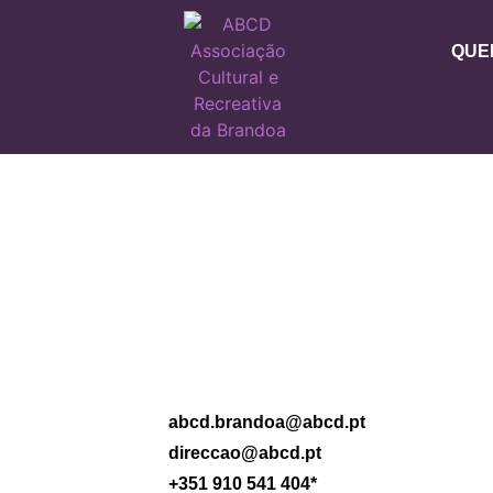
QUE
abcd.brandoa@abcd.pt
direccao@abcd.pt
+351 910 541 404*