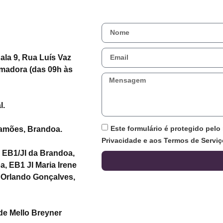
la 9, Rua Luís Vaz
madora (das 09h às
l.
Este formulário é protegido pelo
amões, Brandoa.
Privacidade e aos Termos de Servi
EB1/JI da Brandoa,
a, EB1 JI Maria Irene
I Orlando Gonçalves,
de Mello Breyner