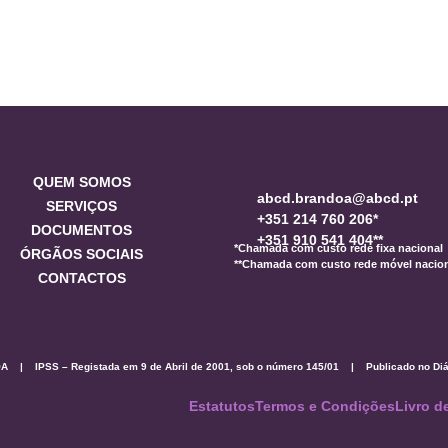
QUEM SOMOS
abcd.brandoa@abcd.pt
SERVIÇOS
+351 214 760 206*
DOCUMENTOS
+351 910 541 404**
*Chamada com custo rede fixa nacional
ÓRGÃOS SOCIAIS
**Chamada com custo rede móvel nacio
CONTACTOS
S – Registada em 9 de Abril de 2001, sob o número 145/01 | Publicado no Diário da
Estatutos
Termos e Condições
Livro 